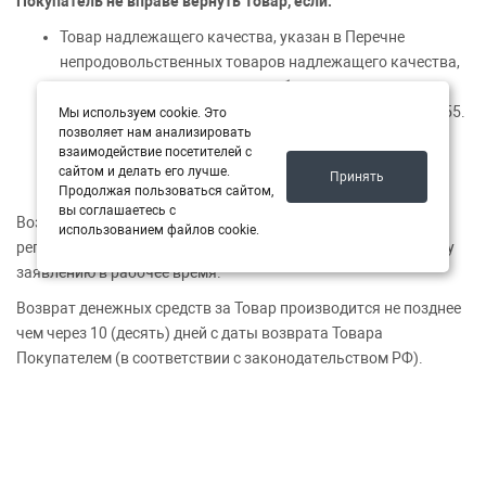
Покупатель не вправе вернуть Товар, если:
Товар надлежащего качества, указан в Перечне
непродовольственных товаров надлежащего качества,
не подлежащих возврату или обмену, утвержденном
Постановлением Правительства РФ от 19.01.1998 № 55.
Мы используем cookie. Это
позволяет нам анализировать
Имеет механические повреждения.
взаимодействие посетителей с
Нет полной комплектности Товара в соответствии с
сайтом и делать его лучше.
Принять
каталожным номером автозапчасти.
Продолжая пользоваться сайтом,
вы соглашаетесь с
Возврат Товара производится Покупателем в магазине или
использованием файлов cookie.
региональном представительстве продавца по письменному
заявлению в рабочее время.
Возврат денежных средств за Товар производится не позднее
чем через 10 (десять) дней с даты возврата Товара
Покупателем (в соответствии с законодательством РФ).