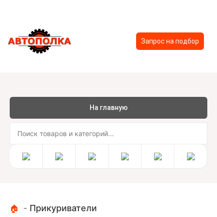
Запрос на подбор
На главную
-
Прикуриватели
🏠