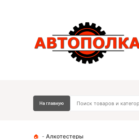
На главную
-
Алкотестеры
🏠